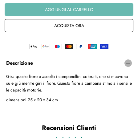
E
m
m
i
e
G
AGGIUNGI AL CARRELLO
n
n
O
u
t
L
i
a
ACQUISTA ORA
A
r
r
R
e
e
E
l
l
a
a
q
q
u
u
Descrizione
a
a
n
n
Gira questo fiore e ascolta i campanellini colorati, che si muovono
t
t
su e giù mentre giri il fiore. Questo fiore a campana stimola i sensi e
i
i
t
t
le capacità motorie.
à
à
dimensioni 25 x 20 x 34 cm
p
p
e
e
r
r
G
G
i
i
Recensioni Clienti
r
r
a
a