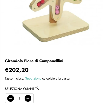
Girandola Fiore di Campanelllini
€202,20
P
R
Tasse incluse.
Spedizione
calcolato alla cassa
E
Z
SELEZIONA QUANTITÀ
Z
O
D
A
R
i
u