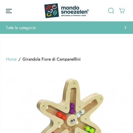
SALTA AL
CONTENUTO
Tutte le categorie
Home
Girandola Fiore di Campanelllini
PASSA ALLE
INFORMAZIONI
SUL
PRODOTTO