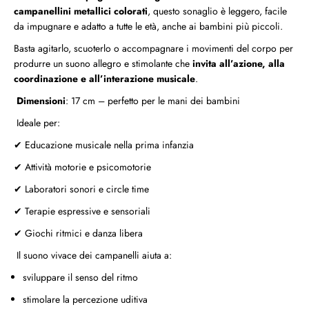
n
n
campanellini metallici colorati
, questo sonaglio è leggero, facile
o
o
da impugnare e adatto a tutte le età, anche ai bambini più piccoli.
–
–
Basta agitarlo, scuoterlo o accompagnare i movimenti del corpo per
M
M
o
o
produrre un suono allegro e stimolante che
invita all’azione, alla
v
v
coordinazione e all’interazione musicale
.
i
i
Dimensioni
: 17 cm – perfetto per le mani dei bambini
m
m
e
e
Ideale per:
n
n
t
t
✔ Educazione musicale nella prima infanzia
o
o
,
,
✔ Attività motorie e psicomotorie
M
M
✔ Laboratori sonori e circle time
u
u
s
s
✔ Terapie espressive e sensoriali
i
i
c
c
✔ Giochi ritmici e danza libera
a
a
Il suono vivace dei campanelli aiuta a:
e
e
C
C
sviluppare il senso del ritmo
o
o
o
o
stimolare la percezione uditiva