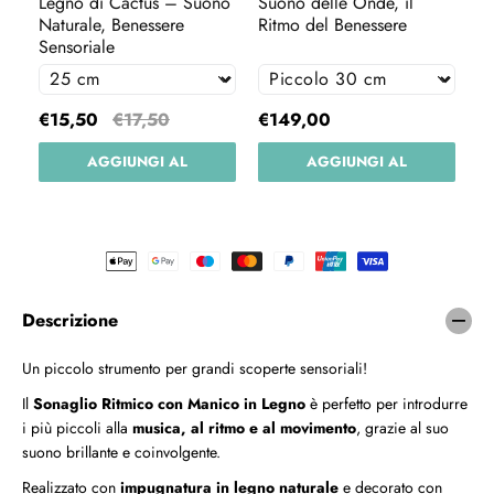
Legno di Cactus – Suono
Suono delle Onde, il
ba
l
l
Naturale, Benessere
Ritmo del Benessere
M
i
i
Sensoriale
o
o
R
R
i
i
t
t
€15,50
€17,50
€149,00
€
m
m
i
i
AGGIUNGI AL
AGGIUNGI AL
c
c
o
o
CARRELLO
CARRELLO
c
c
o
o
n
n
M
M
a
a
Descrizione
n
n
i
i
c
c
Un piccolo strumento per grandi scoperte sensoriali!
o
o
Il
Sonaglio Ritmico con Manico in Legno
è perfetto per introdurre
i
i
n
n
i più piccoli alla
musica, al ritmo e al movimento
, grazie al suo
L
L
suono brillante e coinvolgente.
e
e
Realizzato con
impugnatura in legno naturale
e decorato con
g
g