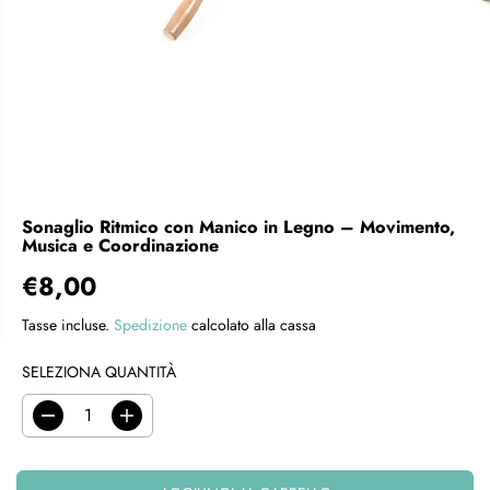
Sonaglio Ritmico con Manico in Legno – Movimento,
Musica e Coordinazione
€8,00
P
R
Tasse incluse.
Spedizione
calcolato alla cassa
E
Z
SELEZIONA QUANTITÀ
Z
O
D
A
R
i
u
E
m
m
i
e
G