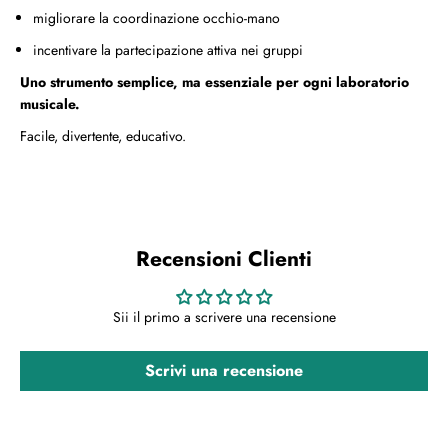
r
r
migliorare la coordinazione occhio-mano
d
d
i
i
incentivare la partecipazione attiva nei gruppi
n
n
a
a
Uno strumento semplice, ma essenziale per ogni laboratorio
z
z
musicale.
i
i
o
o
Facile, divertente, educativo.
n
n
e
e
Recensioni Clienti
Sii il primo a scrivere una recensione
Scrivi una recensione